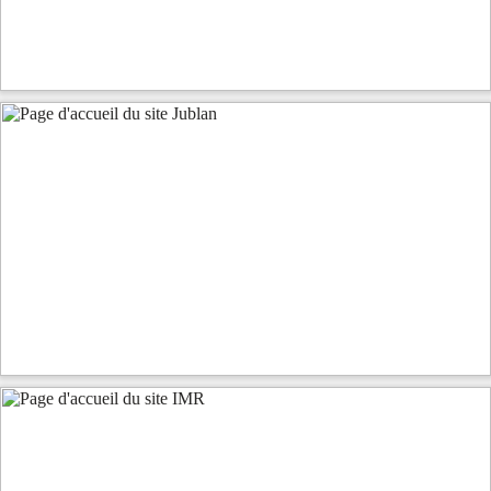
Aller vers la page des réalisations
Thème WordPress sur-mesure
Création graphique + logo
Responsive design
Optimisation référencement SEO
Aller vers la page des réalisations
Thème WordPress sur-mesure
Adaptation graphique + logo
Responsive design