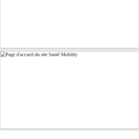
Optimisation référencement SEO
Aller vers la page des réalisations
Audit SEO
Accompagnement à la création du site internet
Référencement naturel et payant
Optimisation référencement SEO
Aller vers la page des réalisations