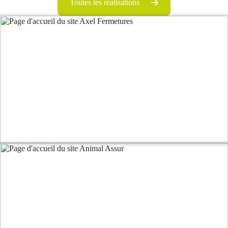
Toutes les réalisations
Thème WordPress sur-mesure
Adaptation graphique
Responsive design
Optimisation référencement SEO
Stratégie de contenu
Aller vers la page des réalisations
Audit SEO
Accompagnement à la création du site internet
Optimisation référencement SEO
Prestation SEO & visibilité