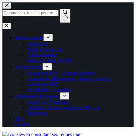
Passer
au
contenu
Aucun
résultat
Référencement
Netlinking
Audit de mots-clés
Audit technique
Rédaction Web et SEO
Webmarketing
Consultant SEA – achat publicitaire
Community Management (Réseaux sociaux)
Campagne SMS
Newsletter et e-mailing
Création de site internet
Expert site WordPress
Création / Refonte graphique UX / UI
Références
Blog
Contact